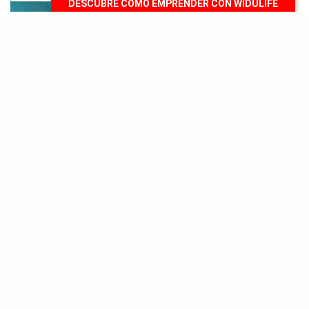
DESCUBRE CÓMO EMPRENDER CON WIDULIFE
E
l 2020 parecer ser al año en el que el
internet ha repotenciado su valor,
ofreciéndonos aún más posibilidades para
trabajar, adquirir productos e incluso capacitarnos
de manera online. Y el evento digital Wobi on
Resilience es prueba de ello, ya que figura como uno
de los mayores acontecimientos para ayudar a miles
de emprendedores a ser resilientes para alcanzar el
éxito.
¿Deseas conocer de qué se trata exactamente