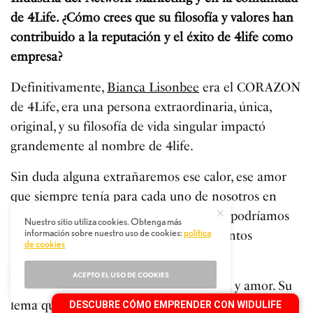
de 4Life. ¿Cómo crees que su filosofía y valores han
contribuido a la reputación y el éxito de 4life como
empresa?
Definitivamente,
Bianca Lisonbee
era el CORAZON
de 4Life, era una persona extraordinaria, única,
original, y su filosofía de vida singular impactó
grandemente al nombre de 4life.
Sin duda alguna extrañaremos ese calor, ese amor
que siempre tenía para cada uno de nosotros en
4Life. Siempre nos recalcaba que solos podríamos
Nuestro sitio utiliza cookies. Obtenga más
información sobre nuestro uso de cookies:
política
ayudar a algunas personas, pero que “juntos
de cookies
podríamos ser extraordinarios”.
ACEPTO EL USO DE COOKIES
Era un ejemplo de servicio, fe, paciencia y amor. Su
lema que jamás olvidaré: “A veces anhelo ser el Sol,
DESCUBRE CÓMO EMPRENDER CON WIDULIFE