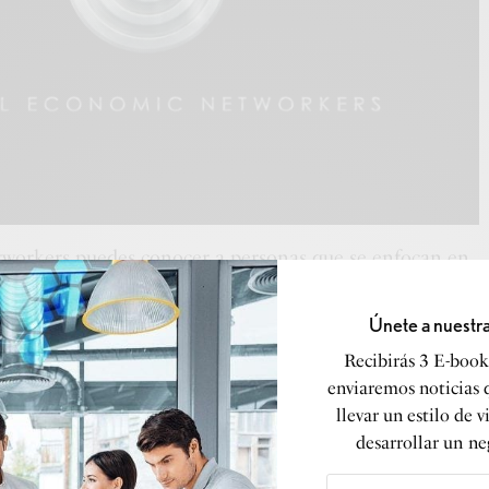
workers puedes conocer a personas que se enfocan en
trascender sus barreras mentales y sus egos, para ir más
n propósito y para transmitir un mensaje de excelencia.
Únete a nuestr
Recibirás 3 E-books
dos de excelencia, capaces de ofrecerte una respuesta
enviaremos noticias 
una de las inquietudes que tengas acerca del Network
llevar un estilo de v
te, ellos se han preparado con los recursos,
desarrollar un ne
entos para tener una mentalidad de alto nivel
levado hasta la cima de su éxito.