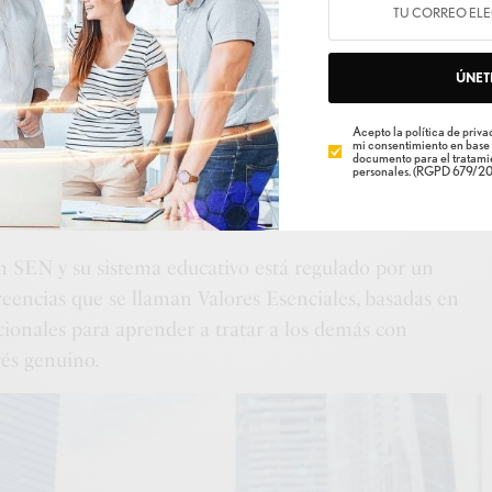
 este equipo de grandes empresarios?
ÚNET
lican que: “Somos un movimiento socioeconómico en
a través del trabajo en equipo y un sistema centrado en
Acepto la política de privac
mi consentimiento en base 
tamos comprometidos a causar una diferencia en la vida
documento para el tratamie
personales. (RGPD 679/20
ndole una oportunidad de crecimiento personal,
 lograr la prosperidad financiera”
ón SEN y su sistema educativo está regulado por un
eencias que se llaman Valores Esenciales, basadas en
cionales para aprender a tratar a los demás con
rés genuino.