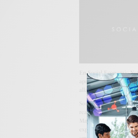
En Social Economic Net
aprender, en crecer, en 
allá, para emprender co
Son líderes experimenta
real y confiable a cada 
Marketing. Definitivamen
experiencia, y conocimi
empresarial que los ha l