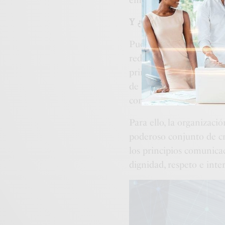
Y ¿Cuál es la misión de
Pues, ellos mismos exp
redes de mercadeo, que 
principios y valores es
de las personas, brindá
contribución social y de
Para ello, la organizaci
poderoso conjunto de cr
los principios comunica
dignidad, respeto e inte