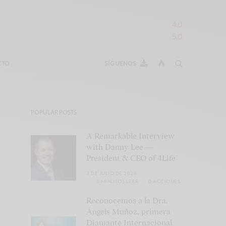
4.0
5.0
CTO
SÍGUENOS
POPULAR POSTS
A Remarkable Interview
with Danny Lee —
President & CEO of 4Life
3 DE JULIO DE 2026
8 MINUTOS LEER
0 ACCIONES
Reconocemos a la Dra.
Ángels Muñoz, primera
Diamante Internacional