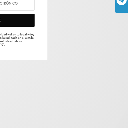
E
idad y el aviso legal y doy
a lo indicado en el citado
nto de mis datos
16).