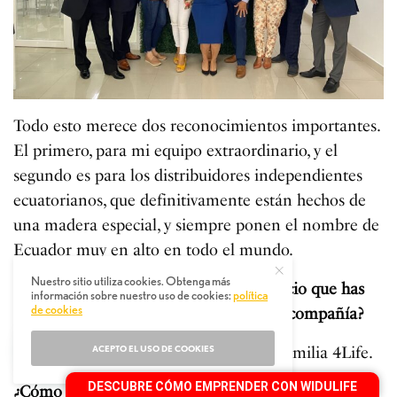
Todo esto merece dos reconocimientos importantes.
El primero, para mi equipo extraordinario, y el
segundo es para los distribuidores independientes
ecuatorianos, que definitivamente están hechos de
una madera especial, y siempre ponen el nombre de
Ecuador muy en alto en todo el mundo.
Nuestro sitio utiliza cookies. Obtenga más
En tu opinión, ¿cuál es el mayor beneficio que has
información sobre nuestro uso de cookies:
política
de cookies
experimentado al formar parte de esta compañía?
ACEPTO EL USO DE COOKIES
Ser parte de una gran familia, la gran familia 4Life.
DESCUBRE CÓMO EMPRENDER CON WIDULIFE
¿Cómo ves el futuro de 4Life en América Latina y