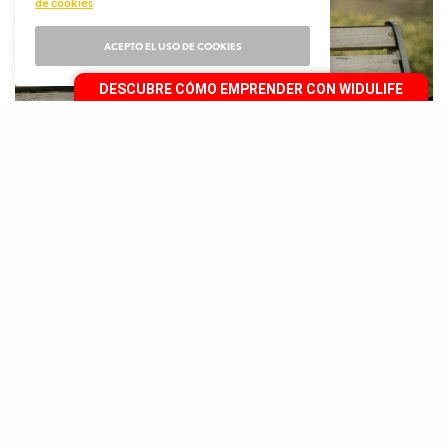
de cookies
ACEPTO EL USO DE COOKIES
DESCUBRE CÓMO EMPRENDER CON WIDULIFE
A
gustín González y todo el equipo de
WiduLife estamos gratamente agradecidos
con la empresaria Iris Zambrano, por el
apoyo a nivel personal y empresarial que nos ha
brindado, y por toda la información y contenido de
calidad que ha aportado a nuestra página. Ella es
una mujer de grandes valores humanos, de mucha
luz, con muchísimo carisma y profesionalismo, que
nos inspira a ser mejores y a cumplir cada una de