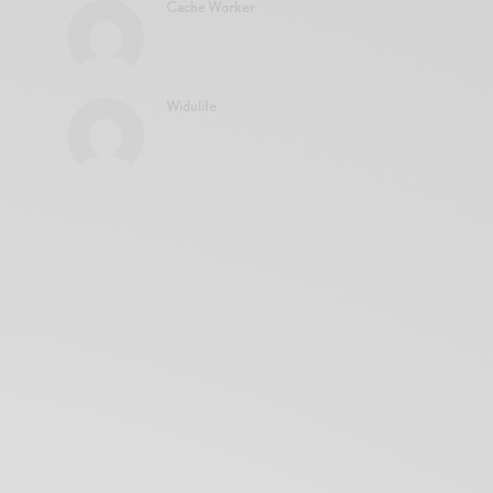
Cache Worker
Widulife