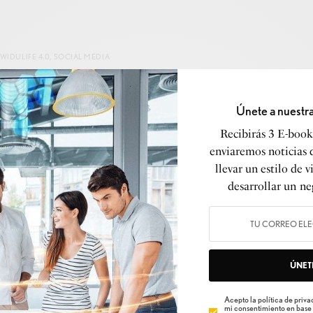
WIDULIFE 4.0
,
SOCIAL MEDIA
Abrir un canal de YouTube al comenzar a
emprender es lo MEJOR que podrías hacer
Únete a nuestr
POR
WIDULIFE
Recibirás 3 E-books
16 DE ENERO DE 2022
3 MINUTOS LEER
1 ACCIONES
enviaremos noticias 
llevar un estilo de v
desarrollar un ne
WIDULIFE 4.0
,
CONSEJOS
ÚNET
¡Crear un podcast es lo primero que debes
hacer al emprender!
Acepto la política de privac
mi consentimiento en base 