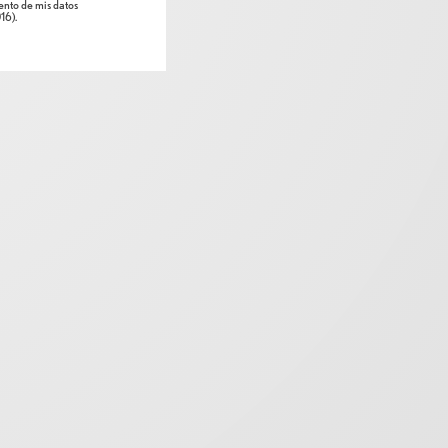
nto de mis datos
16).