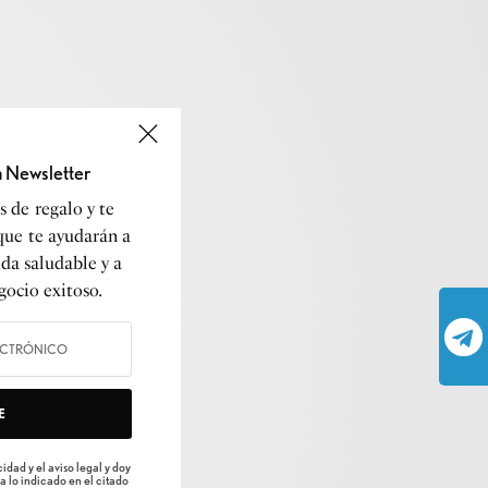
a Newsletter
 de regalo y te
que te ayudarán a
ida saludable y a
gocio exitoso.
E
idad y el aviso legal y doy
a lo indicado en el citado