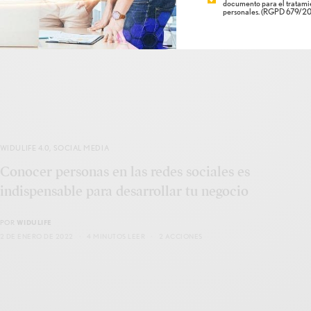
documento para el tratamie
personales. (RGPD 679/20
POR
WIDULIFE
8 DE ENERO DE 2022
4 MINUTOS LEER
1 ACCIONES
WIDULIFE 4.0
,
SOCIAL MEDIA
Conocer personas en las redes sociales es
indispensable para desarrollar tu negocio
POR
WIDULIFE
2 DE ENERO DE 2022
4 MINUTOS LEER
2 ACCIONES