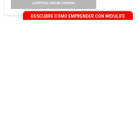
ACEPTO EL USO DE COOKIES
DESCUBRE CÓMO EMPRENDER CON WIDULIFE
[video
src="https://www.slideshare.net/WiduLife/4life-
transfer-factor-glucoach"]
S
on muchos los factores que determinan tu
buen humor, salud y bienestar integral,
siendo los niveles saludables de glucosa uno
de los más importantes. Afortunadamente, con
nuestro GluCoach podrás potenciarlos efectiva y
sencillamente, por lo que hoy te explicaremos cada