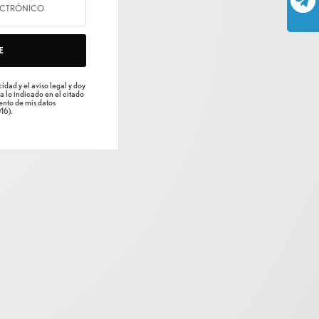
E
idad y el aviso legal y doy
a lo indicado en el citado
nto de mis datos
16).