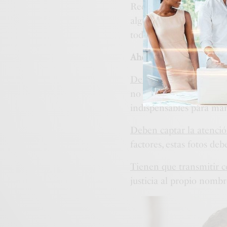
Recuerda que tu imagen 
alguna tiene muchas cosa
todo tu entorno profesi
Ahora veamos las princip
Deben ser de calidad
: U
no excesivo, y unas tona
indispensables para ma
Deben captar la atenció
factores, estas fotos de
Tienen que transmitir c
justicia al propio nombr