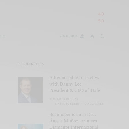
4.0
5.0
CTO
SÍGUENOS
POPULAR POSTS
A Remarkable Interview
with Danny Lee —
President & CEO of 4Life
3 DE JULIO DE 2026
8 MINUTOS LEER
0 ACCIONES
Reconocemos a la Dra.
Ángels Muñoz, primera
Diamante Internacional