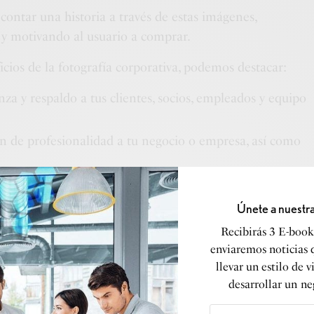
contar una historia a través de estas imágenes,
y motivando al usuario a comprar.
icios de la fotografía corporativa, podemos destacar:
a y respaldo a tus clientes, socios, empleados y equipo
n de profesionalidad a tu negocio o empresa, así como
lidad y profesionalismo.
ación no verbal.
Únete a nuestr
ntes flyers y e invitaciones a tu presentación de
Recibirás 3 E-books
enviaremos noticias 
llevar un estilo de v
tes imágenes para cualquier entrevista que te vayan a
desarrollar un ne