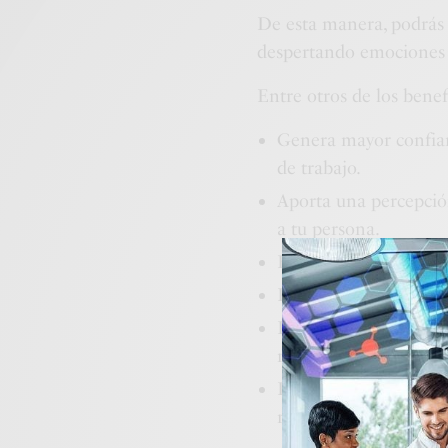
De esta manera, podrás 
despertando emociones 
Entre otros de los benef
Genera mayor confianz
de trabajo.
Aporta una percepció
a tu persona.
Expresarás tu persona
Propicia una comunic
Podrás realizar excele
negocio.
Dispondrás de excelen
realizar.