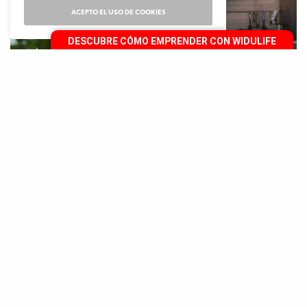
ACEPTO EL USO DE COOKIES
DESCUBRE CÓMO EMPRENDER CON WIDULIFE
H
oy en día el bienestar integral se ha
convertido en protagonista para
sentirnos mejor, por lo que numerosas
personas han decidido cambiar sus hábitos y adoptar
nuevas rutinas. ¿Formas parte de ellas? Si es así, y
deseas dar un giro a tu vida, te presentamos el
primer paso: organizar un menú saludable semanal.
Para obtener todos los nutrientes que cada comida