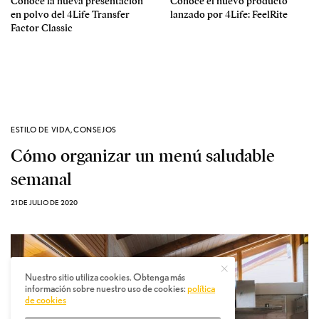
Conoce la nueva presentación
Conoce el nuevo producto
en polvo del 4Life Transfer
lanzado por 4Life: FeelRite
Factor Classic
ESTILO DE VIDA
,
CONSEJOS
Cómo organizar un menú saludable
semanal
21 DE JULIO DE 2020
Nuestro sitio utiliza cookies. Obtenga más
información sobre nuestro uso de cookies:
política
de cookies