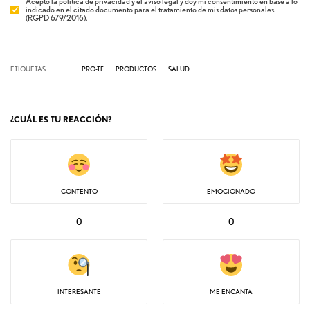
Acepto la política de privacidad y el aviso legal y doy mi consentimiento en base a lo
indicado en el citado documento para el tratamiento de mis datos personales.
(RGPD 679/2016).
ETIQUETAS
PRO-TF
PRODUCTOS
SALUD
¿CUÁL ES TU REACCIÓN?
CONTENTO
EMOCIONADO
0
0
INTERESANTE
ME ENCANTA