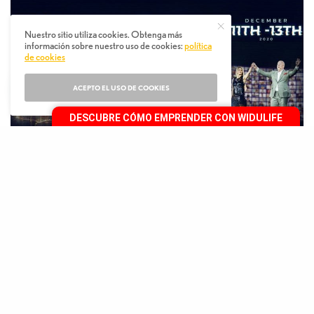
Nuestro sitio utiliza cookies. Obtenga más
información sobre nuestro uso de cookies:
política
de cookies
ACEPTO EL USO DE COOKIES
DESCUBRE CÓMO EMPRENDER CON WIDULIFE
E
ric Worre una vez confesó que “me di
cuenta de que para ganar más, necesitaba
saber más” por lo que comenzó a enfocarse
en capacitarse arduamente, y en practicar hasta
lograr la excelencia. Gracias a esto, hoy es