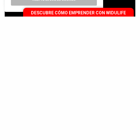
DESCUBRE CÓMO EMPRENDER CON WIDULIFE
[video src="https://es.slideshare.net/WiduLife/4life-
transfer-factor-vista"]
C
uando se trata de la vista, irónicamente
tendemos a no ver las señales que
evidencian que algo está mal,
descuidándola ante el estrés, la contaminación, los
rayos UV y otros factores que pueden desmejorarla.
Por fortuna existen respaldos específicos para cuidar
su funcionamiento, siendo el Transfer Factor Vista
uno de los más efectivos.