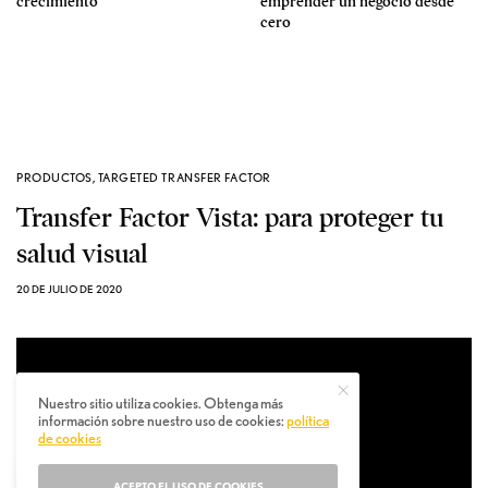
crecimiento”
emprender un negocio desde
cero
PRODUCTOS
,
TARGETED TRANSFER FACTOR
Transfer Factor Vista: para proteger tu
salud visual
20 DE JULIO DE 2020
Nuestro sitio utiliza cookies. Obtenga más
información sobre nuestro uso de cookies:
política
de cookies
ACEPTO EL USO DE COOKIES