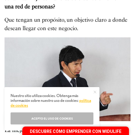
una red de personas?
Que tengan un propósito, un objetivo claro a donde
desean llegar con este negocio.
Nuestro sitio utiliza cookies. Obtenga más
información sobre nuestro uso de cookies:
política
de cookies
ACEPTO EL USO DE COOKIES
La mejor manera de crear volumen debe ser que el
DESCUBRE CÓMO EMPRENDER CON WIDULIFE