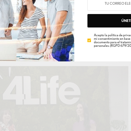
ÚNET
ó como Coordinadora de servicios de 4Life durante
Acepto la política de privac
mi consentimiento en base 
nte el que amplió el compromiso de su madre Bianca
documento para el tratamie
personales. (RGPD 679/20
 el mundo, demostrando su profesionalismo, esfuerzo y