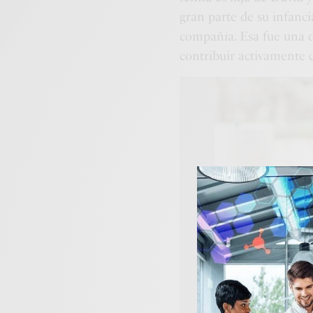
gran parte de su infanc
compañía. Esa fue una de
contribuir activamente 