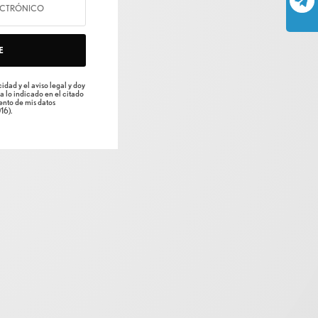
E
idad y el aviso legal y doy
a lo indicado en el citado
nto de mis datos
16).