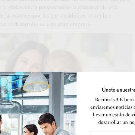
ia y adolescencia presenciando la grandeza de esta
 las razones por las que decidió, en su adultez,
con el desarrollo de esta gran empresa.
Únete a nuestr
Recibirás 3 E-books
enviaremos noticias 
llevar un estilo de v
desarrollar un ne