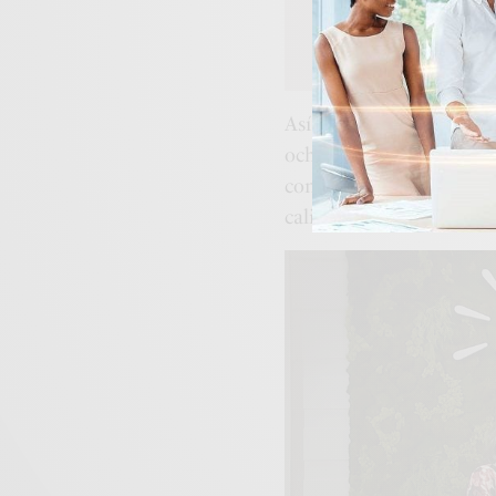
Así, Jenna se desempeñ
ocho años, tiempo dura
con el servicio en todo
calidez humana.