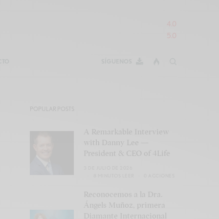
4.0
5.0
CTO
SÍGUENOS
POPULAR POSTS
A Remarkable Interview
with Danny Lee —
President & CEO of 4Life
3 DE JULIO DE 2026
8 MINUTOS LEER
0 ACCIONES
Reconocemos a la Dra.
Ángels Muñoz, primera
Diamante Internacional