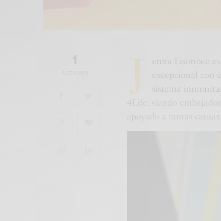
J
1
enna Lisonbee es
ACCIONES
excepcional con e
sistema inmunitar
4Life: siendo embajador
apoyado a tantas causas