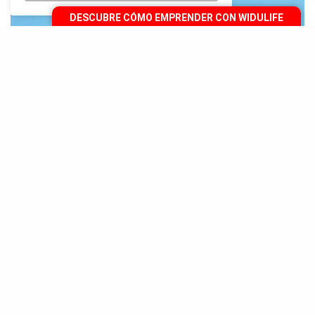
DESCUBRE CÓMO EMPRENDER CON WIDULIFE
S
i buscas ahora mismo información sobre el
Network Marketing en Google, podrás
observar que en casi todos los artículos se
describe a este tipo de emprendimiento como una
gran oportunidad de negocio. Y ¿Sabes qué? Eso es
porque lo es… solo piénsalo, esta industria cuenta
con más de 90 años vigente y ha hecho millonarias a
miles de personas alrededor de todo el mundo.