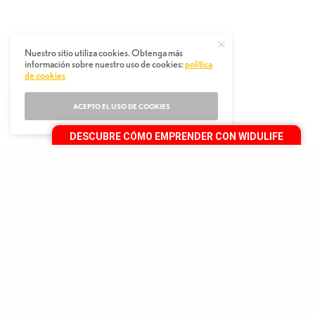
Nuestro sitio utiliza cookies. Obtenga más
información sobre nuestro uso de cookies:
política
de cookies
ACEPTO EL USO DE COOKIES
DESCUBRE CÓMO EMPRENDER CON WIDULIFE
C
ada vez existen más personas interesadas
en emprender a través de verdaderas
oportunidades de negocio multinivel, ya
que con estas pueden mejorar sus finanzas y crecer