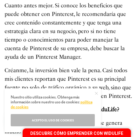
Cuanto antes mejor. Si conoce los beneficios que
puede obtener con Pinterest, le recomendaría que
cree contenido constantemente y que tenga una
estrategia clara en su negocio, pero si no tiene
tiempo o conocimientos para poder manejar la
cuenta de Pinterest de su empresa, debe buscar la
ayuda de un Pinterest Manager.
Créanme, la inversión bien vale la pena. Casi todos
mis clientes reportan que Pinterest es su principal
fuente no solo de tráfico orgánico a su web, sino que
muchos de sus clientes los encontraron en Pinterest.
Nuestro sitio utiliza cookies. Obtenga más
información sobre nuestro uso de cookies:
política
de cookies
Por último. ¿Qué opinas de nosotros, WiduLife
?
ACEPTO EL USO DE COOKIES
Me parece una empresa muy versátil, que genera
mucho contenido de valor en diferentes nichos y
DESCUBRE CÓMO EMPRENDER CON WIDULIFE