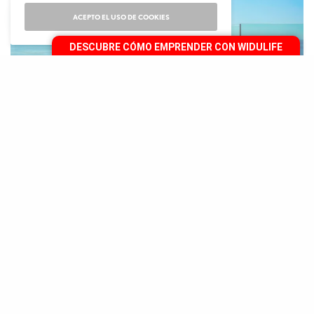
ACEPTO EL USO DE COOKIES
DESCUBRE CÓMO EMPRENDER CON WIDULIFE
F
lorencia Gómez Gerbi es una empresaria
que comenzó a forjar su propio camino,
rigiéndose por sus valores y por el amor a
una cultura, a un material y a un estilo de vida del
que se siente orgullosa de llevar. Ella ha creado el
puente entre las personas que desean consumir un
producto sostenible y quienes son capaces de
crearlo, no solo con gran profesionalismo, sino