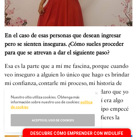
En el caso de esas personas que desean ingresar
pero se sienten inseguras. ¿Cómo sueles proceder
para que se atrevan a dar el siguiente paso?
Esa es la parte que a mí me fascina, porque cuando
veo inseguro a alguien lo único que hago es brindar
mi confianza, contarle mi proceso, mi historia de
cómo empecé en este negocio. Le dejo claro que yo
Nuestro sitio utiliza cookies. Obtenga más
también estaba insegura porque para mí era algo
información sobre nuestro uso de cookies:
política
de cookies
desconocido, y que con el apoyo del equipo empecé
a tener resultados. De esa manera transfieres la
ACEPTO EL USO DE COOKIES
visión.
DESCUBRE CÓMO EMPRENDER CON WIDULIFE