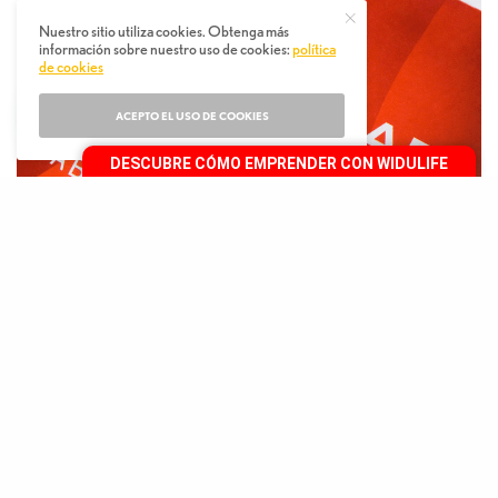
Nuestro sitio utiliza cookies. Obtenga más
información sobre nuestro uso de cookies:
política
de cookies
ACEPTO EL USO DE COOKIES
DESCUBRE CÓMO EMPRENDER CON WIDULIFE
[video
src="https://es2.slideshare.net/WiduLife/nutrastart-
chocolate-233356802"]
E
xisten productos tan beneficiosos para tu
salud como deliciosos, y nuestro NutraStart
Chocolate forma parte de ellos, ya que