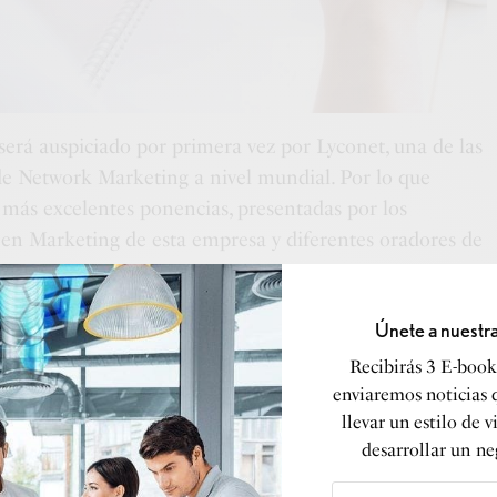
será auspiciado por primera vez por Lyconet, una de las
e Network Marketing a nivel mundial. Por lo que
s más excelentes ponencias, presentadas por los
s en Marketing de esta empresa y diferentes oradores de
Únete a nuestr
Recibirás 3 E-books
enviaremos noticias 
llevar un estilo de v
desarrollar un ne