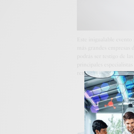
Este inigualable evento 
más grandes empresas d
podrás ser testigo de la
principales especialista
renombre mundial.