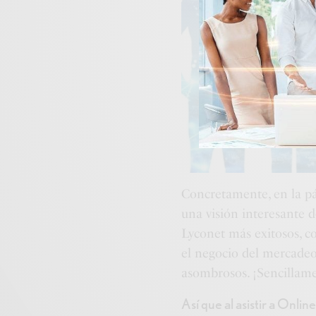
Concretamente, en la pá
una visión interesante d
Lyconet más exitosos, c
el negocio del mercadeo
asombrosos. ¡Sencillame
Así que al asistir a Onli