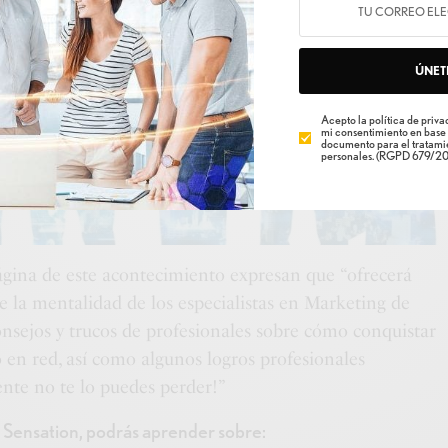
ÚNET
Acepto la política de privac
mi consentimiento en base 
documento para el tratamie
personales. (RGPD 679/20
gina de este acontecimiento expresan que “ofrecerá
e la mentalidad de los especialistas en Marketing de
onsejos y trucos de profesionales sobre cómo conquistar
 en red, así como algunos logros profesionales
nte no te lo puedes perder!”
ne Sensation, podrás aprender sobre: