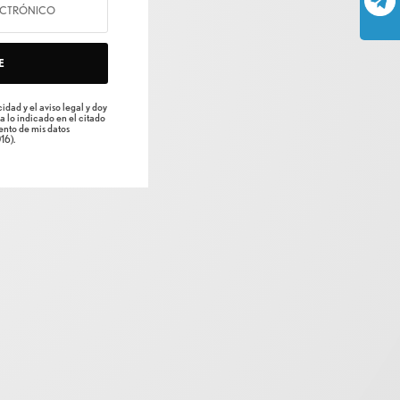
E
idad y el aviso legal y doy
a lo indicado en el citado
nto de mis datos
16).