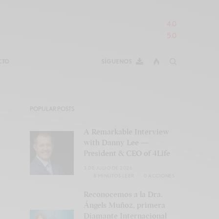
4.0
5.0
CTO
SÍGUENOS
POPULAR POSTS
A Remarkable Interview
with Danny Lee —
President & CEO of 4Life
3 DE JULIO DE 2026
8 MINUTOS LEER
0 ACCIONES
Reconocemos a la Dra.
Ángels Muñoz, primera
Diamante Internacional