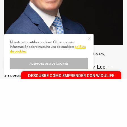
Nuestro sitio utiliza cookies. Obtenga más
información sobre nuestro uso de cookies:
política
de cookies
NETWORK MARKETING
,
ENTREVISTAS
,
ENTREVISTAS DESTACADAS
,
OPORTUNIDAD DE NEGOCIO
ACEPTO EL USO DE COOKIES
A Remarkable Interview with Danny Lee —
President & CEO of 4Life
DESCUBRE CÓMO EMPRENDER CON WIDULIFE
POR
WIDULIFE
3 DE JULIO DE 2026
8 MINUTOS LEER
0 ACCIONES