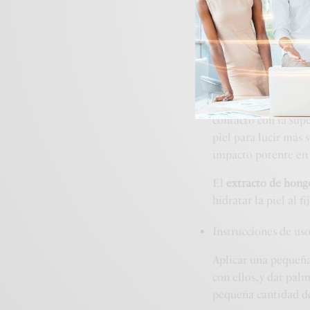
El
hialuronato de s
humectación), consi
hialurónico puro de
de la piel.
El
glucósido de asco
contacto con la supe
piel para lucir más 
impacto potente en e
El
extracto de hong
hidratar la piel al 
Instrucciones de us
Aplicar una pequeña 
con ellos, y dar pal
pequeña cantidad de