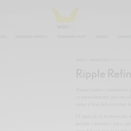
ICIO
¿QUIÉNES SOMOS?
“EMPRENDE HOY”
TIENDA
CONTA
INICIO
/
PRODUCTOS
/
RIPPLE REF
Ripple Refi
Humectantes y suntuosos e
es naturalmente rico en co
suave y fina del contorno de
El agua de té fermentado a
pepino y bambú y para calm
área del ojo, que es la más s