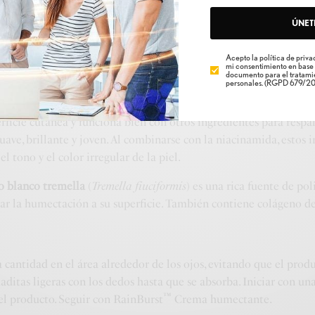
odio
proporciona ácido hialurónico en forma de sal (una molécula
ÚNET
derada aún más beneficiosa para los niveles de humectación de la
bido a su excelente capacidad para trabajar bien con otros ingre
Acepto la política de privac
mi consentimiento en base 
documento para el tratamie
personales. (RGPD 679/20
rbilo
es un derivado de la vitamina C que se convierte en vitami
rficie cutánea y funciona bien con otros ingredientes para respa
suave, brillante y joven. Al combinarse con la niacinamida, estos 
l tono y el color irregular de la piel.
o blanco tremella
(
Tremella fiuciformis
) es una rica fuente de pol
fijar la humectación a su superficie. También contiene colágeno de
o
cantidad en el área alrededor de los ojos, evitando que el prod
maditas ligeras con los dedos hasta que se absorba. Iniciar con 
™
l producto. Seguir con RainBurst
Crema humectante.