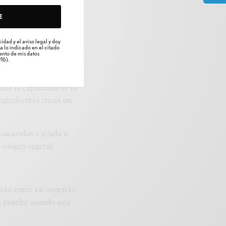
 eficaz que atrae la
E
 piel que el ácido
dientes para el cuidado
idad y el aviso legal y doy
a lo indicado en el citado
nto de mis datos
16).
na C pura al entrar en
ldar la capacidad de la
ingredientes crean un
isacáridos y ayuda a
 origen vegetal.
ucto entre en contacto
una prueba usando una