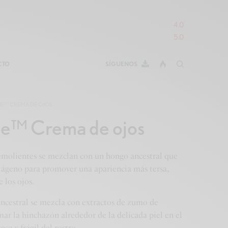
4.0
5.0
CTO
SÍGUENOS
INE™ CREMA DE OJOS
ne™ Crema de ojos
molientes se mezclan con un hongo ancestral que
lágeno para promover una apariencia más tersa,
 los ojos.
ncestral se mezcla con extractos de zumo de
ar la hinchazón alrededor de la delicada piel en el
eca y frágil del rostro.