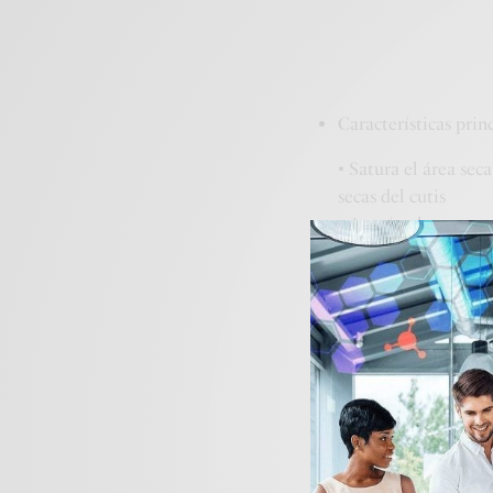
Características prin
• Satura el área sec
secas del cutis
• Atenúa el aspecto
• Ofrece una fórmul
Ingredientes clave
El
complejo corean
de
Anthemis nobilis
,
de raíz de
Polygonu
regaliz (
Glycyrrhiza
investigados y han d
que tenga una barrer