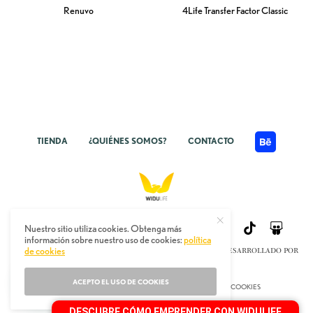
Renuvo
4Life Transfer Factor Classic
TIENDA
¿QUIÉNES SOMOS?
CONTACTO
Nuestro sitio utiliza cookies. Obtenga más
información sobre nuestro uso de cookies:
política
de cookies
TODOS LOS DERECHOS RESERVADOS © WIDULIFE.COM | DESARROLLADO POR
WIDUDESIGN.COM
ACEPTO EL USO DE COOKIES
AVISO LEGAL
-
POLÍTICA DE PRIVACIDAD
-
POLÍTICA DE COOKIES
DESCUBRE CÓMO EMPRENDER CON WIDULIFE